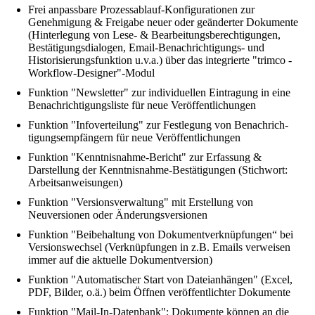
Frei anpassbare Prozessablauf-Konfigurationen zur
Genehmigung & Freigabe neuer oder geänderter Dokumente
(Hinterlegung von Lese- & Bearbeitungsberechtigungen,
Bestätigungsdialogen, Email-Be­nach­rich­tigungs- und
Historisierungsfunktion u.v.a.) über das integrierte "trimco -
Workflow-Designer"-Modul
Funktion "Newsletter" zur individuellen Eintragung in eine
Be­nach­rich­tigungsliste für neue Veröffentlichungen
Funktion "Infoverteilung" zur Festlegung von Be­nach­rich­
tigungsem­pfän­gern für neue Veröffentlichungen
Funktion "Kenntnisnahme-Bericht" zur Erfassung &
Darstellung der Kenntnisnahme-Bestätigungen (Stichwort:
Arbeitsanweisungen)
Funktion "Versionsverwaltung" mit Erstellung von
Neuversionen oder Änderungsversionen
Funktion "Beibehaltung von Dokumentverknüpfungen“ bei
Versions­wechsel (Verknüpfungen in z.B. Emails verweisen
immer auf die aktuelle Dokumentversion)
Funktion "Automatischer Start von Dateianhängen" (Excel,
PDF, Bilder, o.ä.) beim Öffnen veröffentlichter Dokumente
Funktion "Mail-In-Datenbank": Dokumente können an die