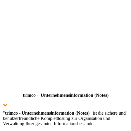
trimco - Unternehmens­in­for­ma­ti­on (Notes)
"
trimco - Unter­nehmens­in­forma­tion (Notes)
" ist die sichere und
be­nut­zer­freund­liche Komplett­lösung zur Or­ga­ni­sation und
Verwaltung Ihrer gesamten Infor­mations­bestände.