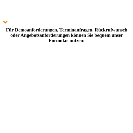
Für Demoanforderungen, Terminanfragen, Rückrufwunsch
oder Angebotsanforderungen können Sie bequem unser
Formular nutzen:
Verschiedene Sichten (je nach Berechtigung)
Anlegen einer eigenen Kapitel- & Gliederungshierarchie inkl.
vererbbarer Optionen
Erstellung von Dokumenten
Dokument-Option: Zugriffsberechtigung
Dokument-Option: Dateianhang-Sofortstart
Dokument-Option: Kenntnisnahme-Bestätigung