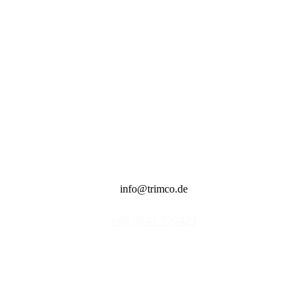
Ermöglichung eines Excelexports
Höhere Kundenzufriedenheit durch qualifizierte und strukturierte
Bearbeitung von QM-Vorgängen
info@trimco.de