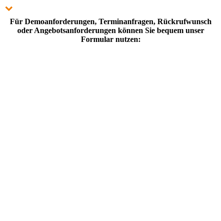
Für Demoanforderungen, Terminanfragen, Rückrufwunsch
oder Angebotsanforderungen können Sie bequem unser
Formular nutzen:
Übersicht der aktiven Vorgänge
Erfassungs- & Bearbeitungformular (Teil 1)
Erfassungs- & Bearbeitungformular (Teil 2)
Erfassungs- & Bearbeitungformular (Teil 3)
Erstellung einer DTA-Buchungsdatei (umschaltbar auf SEPA)
Erstellung von Korrespondenz mit Ihren Layout-Anforderungen
Erfassung von Gesprächsnotizen
Darstellung der Standardbearbeitungsabfolge (Workflow)