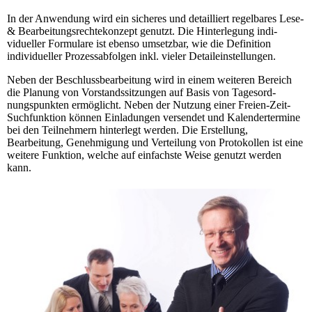
In der Anwen­dung wird ein sicheres und detailliert regelbares Lese-
& Bearbei­tungs­rechte­konzept ge­nutzt. Die Hinter­legung indi­
vidueller Formulare ist ebenso umsetz­bar, wie die Definition
individueller Prozess­ab­folgen inkl. vieler Detail­ein­stel­lungen.
Neben der Beschluss­­bearbeitung wird in einem weite­ren Bereich
die Planung von Vorstandssitzungen auf Basis von Ta­ges­­­ord­
nungspunkten er­mög­licht. Neben der Nutzung einer Freien-Zeit-
Suchfunktion können Einla­dun­­gen versendet und Kalendertermine
bei den Teil­nehmern hinterlegt wer­den. Die Erstellung,
Bearbeitung, Genehmigung und Verteilung von Protokollen ist eine
weitere Funktion, welche auf einfachste Weise ge­nutzt werden
kann.