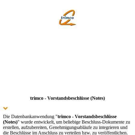
trimco - Vor­stands­be­schlüs­se (Notes)
Die Datenbankanwendung "
trimco - Vor­stands­­be­schlüsse
(Notes)
" wurde ent­wickelt, um beliebige Be­schluss-Doku­mente zu
erstellen, auf­zu­be­rei­ten, Geneh­mi­gungsabläufe zu in­te­grieren und
die Beschlüsse im Anschluss zu verteilen bzw. zu veröffen­t­lichen.